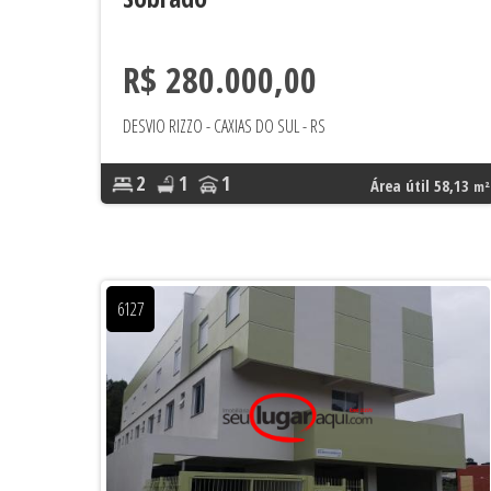
R$ 280.000,00
DESVIO RIZZO - CAXIAS DO SUL - RS
2
1
1
Área útil 58,13
m²
6127