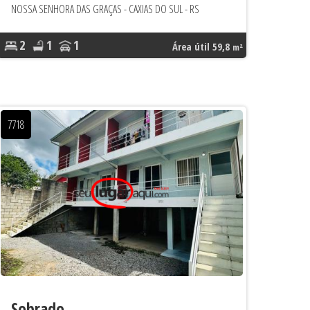
NOSSA SENHORA DAS GRAÇAS - CAXIAS DO SUL - RS
2
1
1
Área útil 59,8
m²
7718
Sobrado