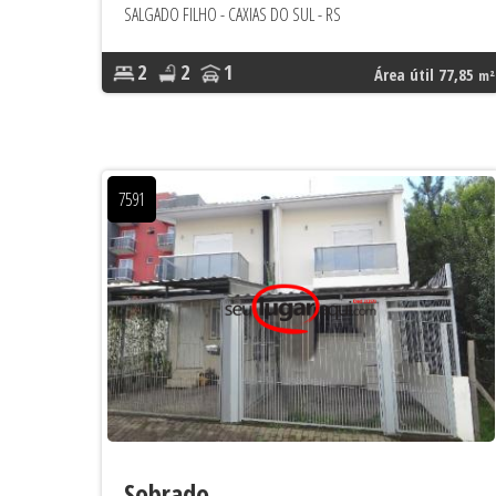
SALGADO FILHO - CAXIAS DO SUL - RS
2
2
1
Área útil 77,85
m²
7591
Sobrado