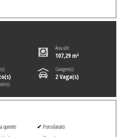
Área útil:
107,29 m²
(s):
Garagen(s):
to(s)
2 Vaga(s)
ite(s)
a quente
✔ Porcelanato