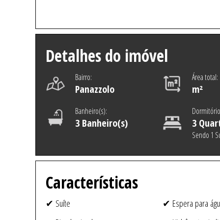
Detalhes do imóvel
Bairro:
Área total:
Panazzolo
m²
Banheiro(s):
Dormitório
3 Banheiro(s)
3 Quar
Sendo 1 Su
Características
✔ Suíte
✔ Espera para águ