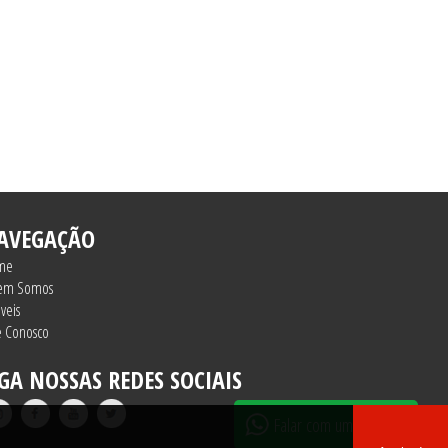
AVEGAÇÃO
me
em Somos
veis
e Conosco
IGA NOSSAS REDES SOCIAIS
Falar com um corretor