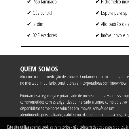
✔ Piso laminado
✔ Hidrômetro indiv
✔ Gás central
✔ Espera para spli
✔ Jardim
✔ Alto padrão de
✔ 02 Elevadores
✔ Imóvel novo e p
QUEM SOMOS
Atuamos na intermediação de imóveis. Contamos com excelentes parcer
no mercado imobiliário, construtoras e incorporadoras com know-how.
Priorizamos a segurança e privacidade de nossos clientes. Estamos semp
comprometidos com as exigências do mercado e temos como objetivo
disponibilizar as melhores soluções em imóveis. Através de um
atendimento personalizado, viabilizamos da melhor maneira a negociaç
tendo como foco a satisfação e confiança.
Este site utiliza apenas cookies transitórios - não coletam dados pessoais do usuá