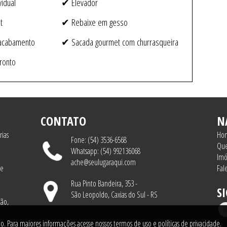
idual
✔ Elevador
t
✔ Rebaixe em gesso
 acabamento
✔ Sacada gourmet com churrasqueira
ronto
CONTATO
N
ias
Ho
Fone: (54) 3536-6568
Qu
Whatsapp: (54) 992136068
Imó
ache@seulugaraqui.com
re
Fal
Rua Pinto Bandeira, 353 -
S
São Leopoldo, Caxias do Sul - RS
ão,
rio. Para maiores informações acesse nossos termos de uso e políticas de privacidade.