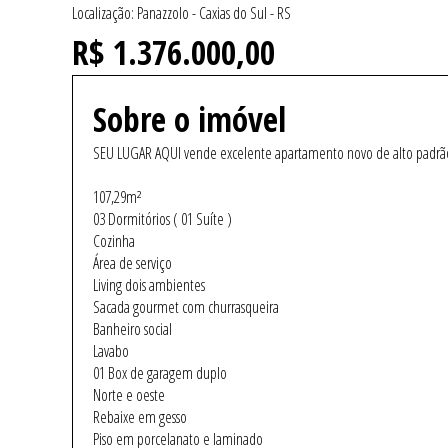
Localização: Panazzolo - Caxias do Sul - RS
R$ 1.376.000,00
Sobre o imóvel
SEU LUGAR AQUI vende excelente apartamento novo de alto padrão n
107,29m²
03 Dormitórios ( 01 Suíte )
Cozinha
Área de serviço
Living dois ambientes
Sacada gourmet com churrasqueira
Banheiro social
Lavabo
01 Box de garagem duplo
Norte e oeste
Rebaixe em gesso
Piso em porcelanato e laminado