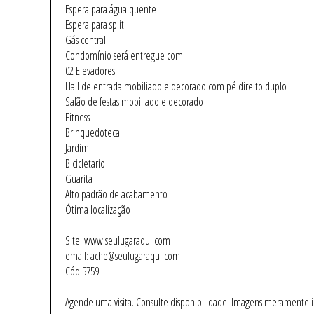
Espera para água quente
Espera para split
Gás central
Condomínio será entregue com :
02 Elevadores
Hall de entrada mobiliado e decorado com pé direito duplo
Salão de festas mobiliado e decorado
Fitness
Brinquedoteca
Jardim
Bicicletario
Guarita
Alto padrão de acabamento
Ótima localização
Site: www.seulugaraqui.com
email: ache@seulugaraqui.com
Cód:5759
Agende uma visita. Consulte disponibilidade. Imagens meramente ilus