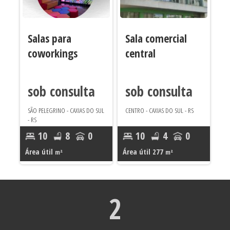
Salas para
Sala comercial
coworkings
central
sob consulta
sob consulta
SÃO PELEGRINO - CAXIAS DO SUL
CENTRO - CAXIAS DO SUL - RS
- RS
10
8
0
10
4
0
Área útil
Área útil 277
m²
m²
2