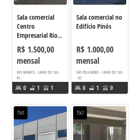
Sala comercial
Sala comercial no
Centro
Edifício Pinós
Empresarial Rio...
R$ 1.500,00
R$ 1.000,00
mensal
mensal
RIO BRANCO - CAXIAS DO SUL -
SÃO PELEGRINO - CAXIAS DO SUL
RS
- RS
0
1
1
0
1
0
Área útil 120
Área útil 61
m²
m²
7541
7567