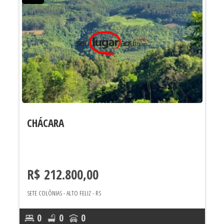
CHÁCARA
C
R$ 212.800,00
R
SETE COLÔNIAS - ALTO FELIZ - RS
SE
0
0
0