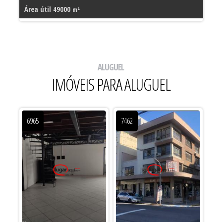
Área útil 49000
Ár
m²
ALUGUEL
IMÓVEIS PARA ALUGUEL
6965
7462