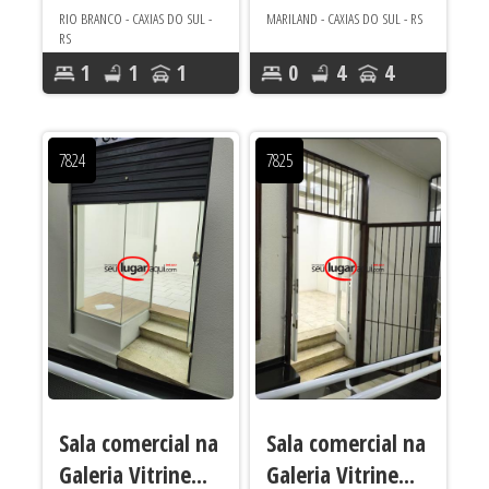
RIO BRANCO - CAXIAS DO SUL -
MARILAND - CAXIAS DO SUL - RS
RS
1
1
1
0
4
4
Área útil 55
Área útil 477
m²
m²
7824
7825
Sala comercial na
Sala comercial na
Galeria Vitrine...
Galeria Vitrine...