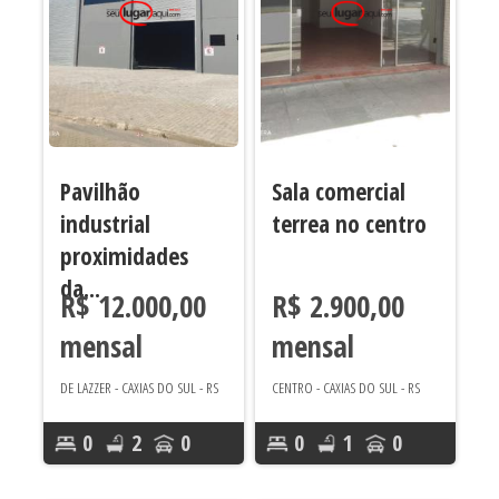
Pavilhão
Sala comercial
industrial
terrea no centro
proximidades
da...
R$ 12.000,00
R$ 2.900,00
mensal
mensal
DE LAZZER - CAXIAS DO SUL - RS
CENTRO - CAXIAS DO SUL - RS
0
2
0
0
1
0
Área útil 576
Área útil 57
m²
m²