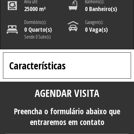
Área útil:
Banheiro(s):
25000 m²
0 Banheiro(s)
Dormitório(s):
Garagen(s):
0 Quarto(s)
0 Vaga(s)
Sendo 0 Suite(s)
Características
AGENDAR VISITA
Preencha o formulário abaixo que
entraremos em contato